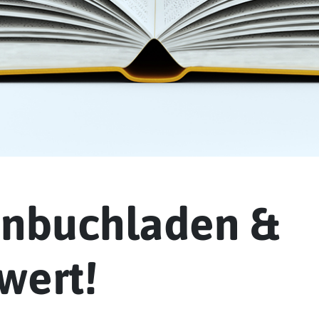
enbuchladen &
wert!